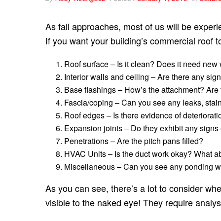
As fall approaches, most of us will be exper
I​f you want your building’s c​ommercial roof t​
Roof surface – ​Is it clean? Does it need ne
Interior walls and ceiling – ​Are there any sig
Base flashings – ​How’s the attachment? Are
Fascia/coping – ​Can you see any leaks, stain
Roof edges – ​Is there evidence of deteriorati
Expansion joints – ​Do they exhibit any signs
Penetrations – ​Are the pitch pans filled?
HVAC Units – ​Is the duct work okay? What ab
Miscellaneous – ​Can you see any ponding wa
As you can see, there’s a lot to consider whe
visible to the naked eye! ​They require analys