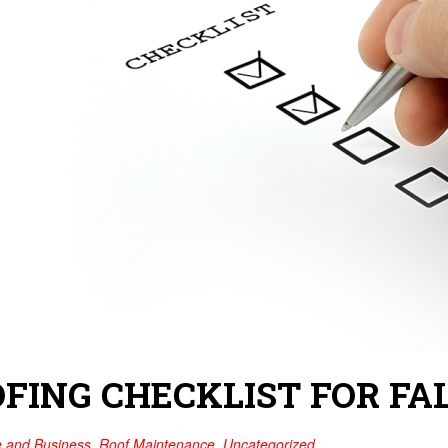
FING CHECKLIST FOR FA
e and Business
,
Roof Maintenance
,
Uncategorized