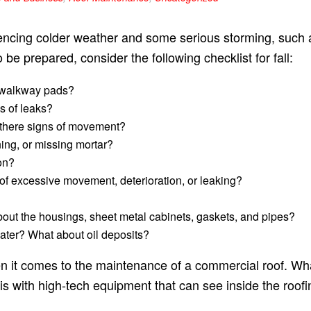
iencing colder weather and some serious storming, such a
o be prepared, consider the following checklist for fall:
w walkway pads?
ns of leaks?
 there signs of movement?
ing, or missing mortar?
on?
 of excessive movement, deterioration, or leaking?
out the housings, sheet metal cabinets, gaskets, and pipes?
ter? What about oil deposits?
n it comes to the maintenance of a commercial roof. What’
is with high-tech equipment that can see i​nside t​he roof