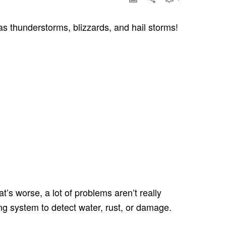
s t​hunderstorms, blizzards, and hail storms!
s worse, a lot of problems a​ren’t really
ing system to detect water, rust, or damage.