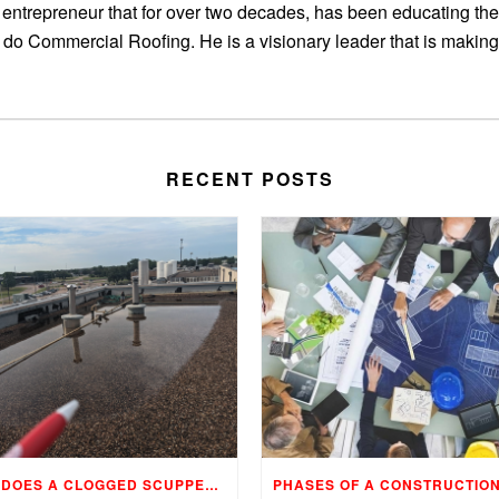
entrepreneur that for over two decades, has been educating the
 do Commercial Roofing. He is a visionary leader that is making
RECENT POSTS
WHAT DOES A CLOGGED SCUPPER, DRAIN, AND GUTTER MEAN TO YOUR BUILDING…