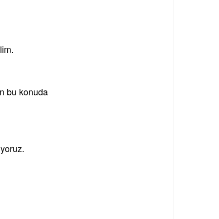
lim.
rın bu konuda
ıyoruz.