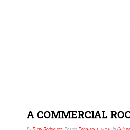
A COMMERCIAL ROO
By
Rudy Rodriguez
Posted
February 1, 2016
In
Cultur