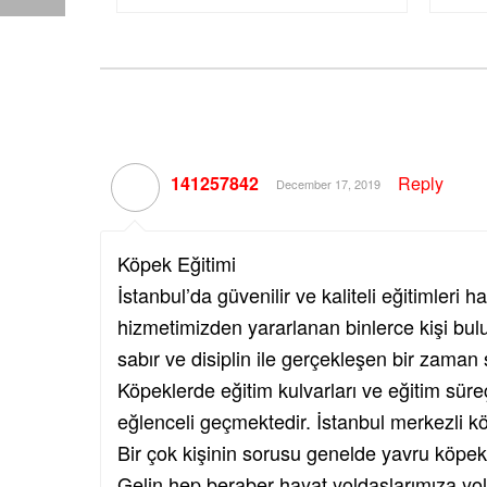
141257842
Reply
December 17, 2019
Köpek Eğitimi
İstanbul’da güvenilir ve kaliteli eğitimleri 
hizmetimizden yararlanan binlerce kişi bul
sabır ve disiplin ile gerçekleşen bir zaman 
Köpeklerde eğitim kulvarları ve eğitim süreç
eğlenceli geçmektedir. İstanbul merkezli köp
Bir çok kişinin sorusu genelde yavru köpek 
Gelin hep beraber hayat yoldaşlarımıza yol