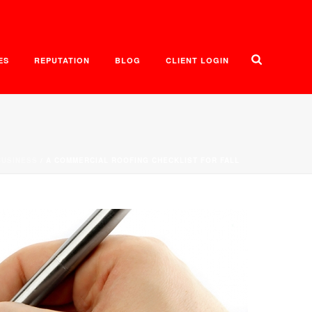
ES
REPUTATION
BLOG
CLIENT LOGIN
BUSINESS
/ A COMMERCIAL ROOFING CHECKLIST FOR FALL