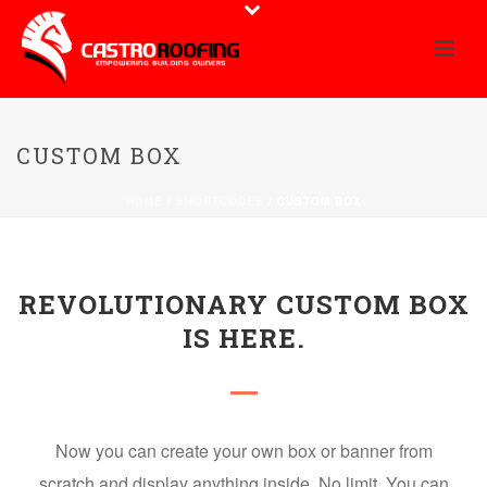
CUSTOM BOX
HOME
/
SHORTCODES
/ CUSTOM BOX
REVOLUTIONARY CUSTOM BOX
IS HERE.
Now you can create your own box or banner from
scratch and display anything inside. No limit. You can