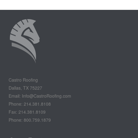
Castro Roofing
Dallas, TX 75227
Email: Info@CastroRoofing.com
Phone: 214.381.8108
Fax: 214.381.8109
Phone: 800.759.1879