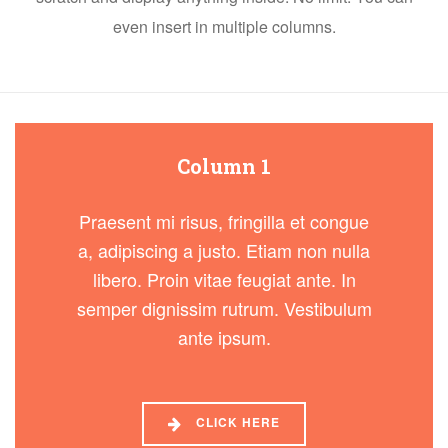
even insert in multiple columns.
Column 1
Praesent mi risus, fringilla et congue
a, adipiscing a justo. Etiam non nulla
libero. Proin vitae feugiat ante. In
semper dignissim rutrum. Vestibulum
ante ipsum.
CLICK HERE