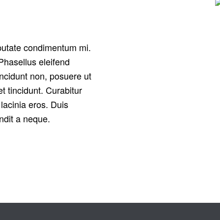
ulputate condimentum mi.
Phasellus eleifend
incidunt non, posuere ut
t tincidunt. Curabitur
lacinia eros. Duis
ndit a neque.