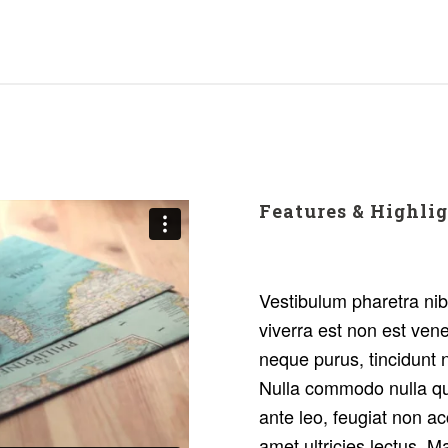
Features & Highli
Vestibulum pharetra ni
viverra est non est vene
neque purus, tincidunt 
Nulla commodo nulla qu
ante leo, feugiat non a
amet ultricies lectus. M