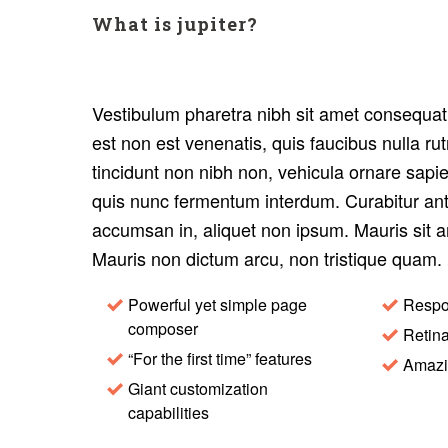
What is jupiter?
Vestibulum pharetra nibh sit amet consequa
est non est venenatis, quis faucibus nulla r
tincidunt non nibh non, vehicula ornare sap
quis nunc fermentum interdum. Curabitur ant
accumsan in, aliquet non ipsum. Mauris sit am
Mauris non dictum arcu, non tristique quam.
Powerful yet simple page
Respo
composer
Retina
“For the first time” features
Amazi
Giant customization
capabilities