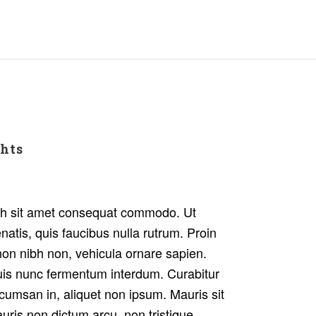
ghts
bh sit amet consequat commodo. Ut
natis, quis faucibus nulla rutrum. Proin
non nibh non, vehicula ornare sapien.
is nunc fermentum interdum. Curabitur
ccumsan in, aliquet non ipsum. Mauris sit
auris non dictum arcu, non tristique